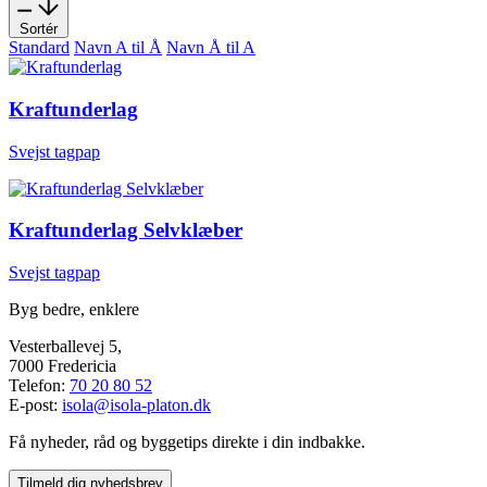
Sortér
Standard
Navn A til Å
Navn Å til A
Kraftunderlag
Svejst tagpap
Kraftunderlag Selvklæber
Svejst tagpap
Byg bedre, enklere
Vesterballevej 5,
7000 Fredericia
Telefon:
70 20 80 52
E-post:
isola@isola-platon.dk
Få nyheder, råd og byggetips direkte i din indbakke.
Tilmeld dig nyhedsbrev