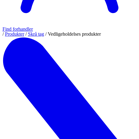
Find forhandler
/
Produkter
/
Skrå tag
/
Vedligeholdelses produkter