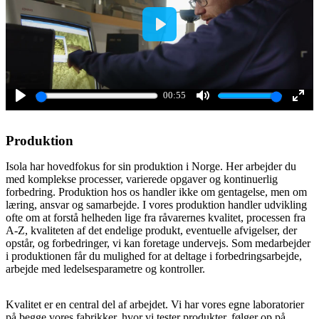
Play
00:55
Play
Mute
Ente
full
Produktion
Isola har hovedfokus for sin produktion i Norge. Her arbejder du
med komplekse processer, varierede opgaver og kontinuerlig
forbedring. Produktion hos os handler ikke om gentagelse, men om
læring, ansvar og samarbejde. I vores produktion handler udvikling
ofte om at forstå helheden lige fra råvarernes kvalitet, processen fra
A-Z, kvaliteten af ​​det endelige produkt, eventuelle afvigelser, der
opstår, og forbedringer, vi kan foretage undervejs. Som medarbejder
i produktionen får du mulighed for at deltage i forbedringsarbejde,
arbejde med ledelsesparametre og kontroller.
Kvalitet er en central del af arbejdet. Vi har vores egne laboratorier
på begge vores fabrikker, hvor vi tester produkter, følger op på