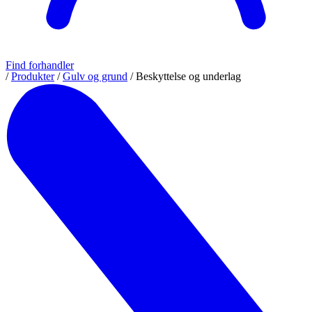
Find forhandler
/
Produkter
/
Gulv og grund
/
Beskyttelse og underlag